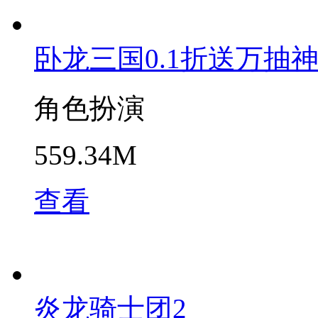
卧龙三国0.1折送万抽
角色扮演
559.34M
查看
炎龙骑士团2