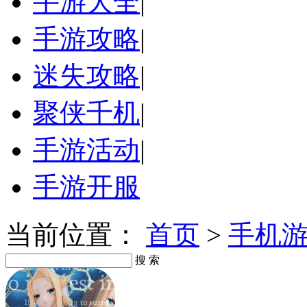
手游大全
|
手游攻略
|
迷失攻略
|
聚侠千机
|
手游活动
|
手游开服
当前位置：
首页
>
手机
搜 索