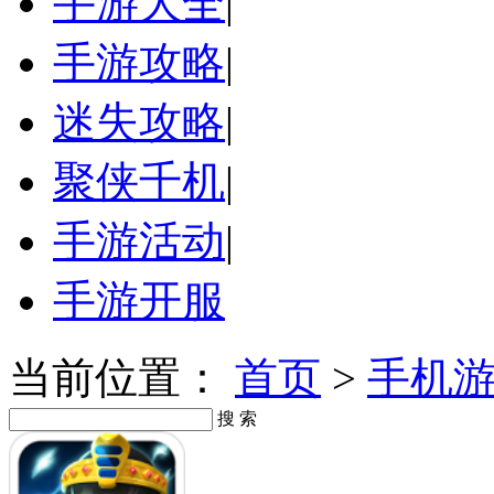
手游大全
|
手游攻略
|
迷失攻略
|
聚侠千机
|
手游活动
|
手游开服
当前位置：
首页
>
手机
搜 索