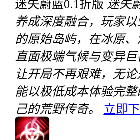
迷失蔚蓝0.1折版
迷失蔚
养成深度融合，玩家以
的原始岛屿，在冰原、
直面极端气候与变异巨兽
让开局不再艰难，无论
能以极低成本体验完整
己的荒野传奇。
立即下