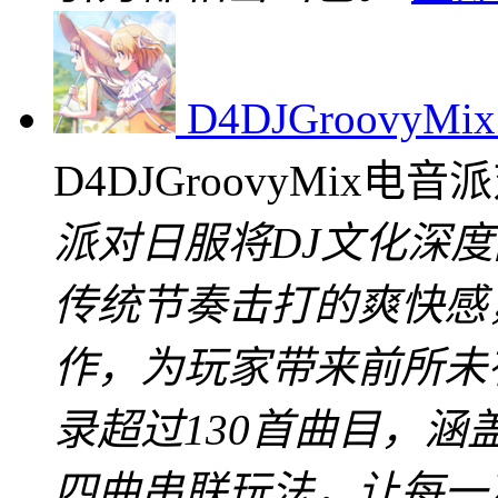
D4DJGroovy
D4DJGroovyMix电
派对日服将DJ文化深
传统节奏击打的爽快感
作，为玩家带来前所未
录超过130首曲目，
四曲串联玩法，让每一