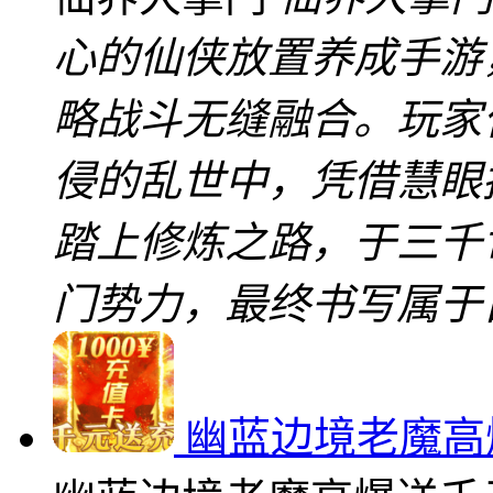
心的仙侠放置养成手游
略战斗无缝融合。玩家
侵的乱世中，凭借慧眼
踏上修炼之路，于三千
门势力，最终书写属于
幽蓝边境老魔高