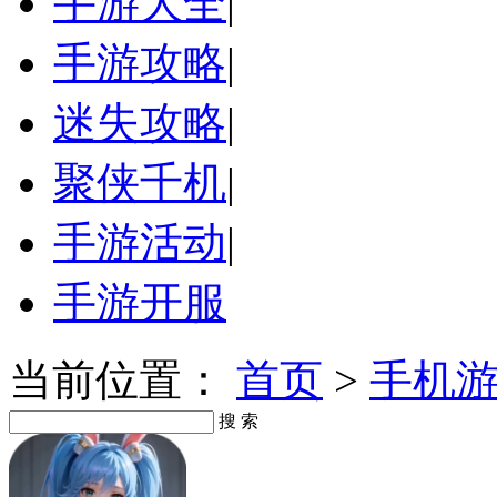
手游大全
|
手游攻略
|
迷失攻略
|
聚侠千机
|
手游活动
|
手游开服
当前位置：
首页
>
手机
搜 索