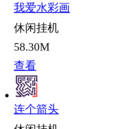
我爱水彩画
休闲挂机
58.30M
查看
连个箭头