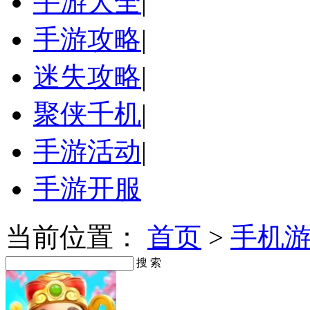
手游大全
|
手游攻略
|
迷失攻略
|
聚侠千机
|
手游活动
|
手游开服
当前位置：
首页
>
手机
搜 索