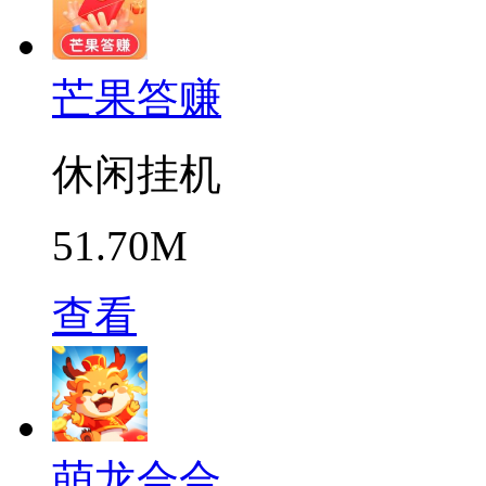
芒果答赚
休闲挂机
51.70M
查看
萌龙合合