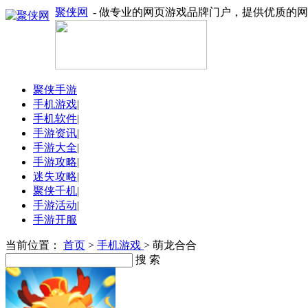
聚侠网
- 做专业的网页游戏品牌门户，提供优质的
聚侠手游
手机游戏
|
手机软件
|
手游资讯
|
手游大全
|
手游攻略
|
迷失攻略
|
聚侠千机
|
手游活动
|
手游开服
当前位置：
首页
>
手机游戏
> 萌龙合合
搜 索