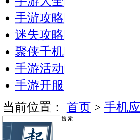
手游大全
|
手游攻略
|
迷失攻略
|
聚侠千机
|
手游活动
|
手游开服
当前位置：
首页
>
手机
搜 索