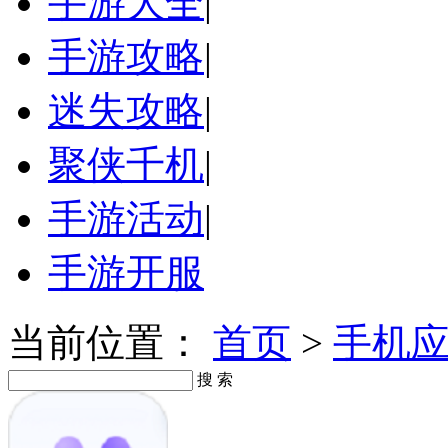
手游大全
|
手游攻略
|
迷失攻略
|
聚侠千机
|
手游活动
|
手游开服
当前位置：
首页
>
手机
搜 索