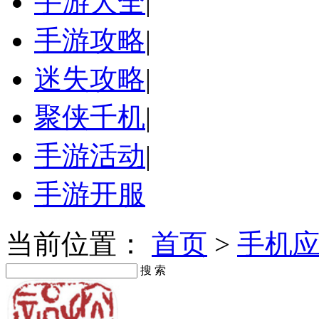
手游大全
|
手游攻略
|
迷失攻略
|
聚侠千机
|
手游活动
|
手游开服
当前位置：
首页
>
手机
搜 索