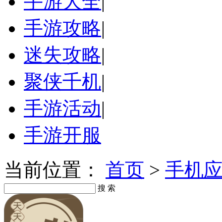
手游大全
|
手游攻略
|
迷失攻略
|
聚侠千机
|
手游活动
|
手游开服
当前位置：
首页
>
手机
搜 索