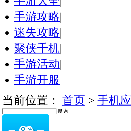
手游大全
|
手游攻略
|
迷失攻略
|
聚侠千机
|
手游活动
|
手游开服
当前位置：
首页
>
手机
搜 索