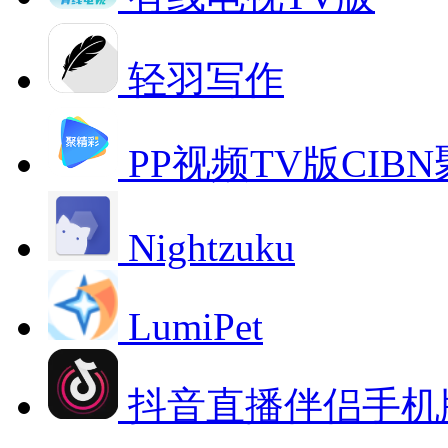
轻羽写作
PP视频TV版CIB
Nightzuku
LumiPet
抖音直播伴侣手机