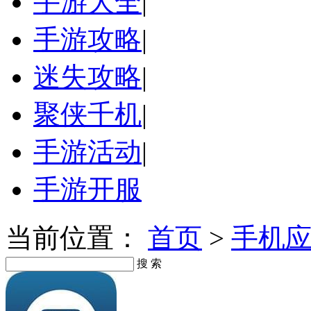
手游大全
|
手游攻略
|
迷失攻略
|
聚侠千机
|
手游活动
|
手游开服
当前位置：
首页
>
手机
搜 索