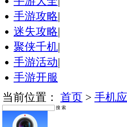
手游大全
|
手游攻略
|
迷失攻略
|
聚侠千机
|
手游活动
|
手游开服
当前位置：
首页
>
手机
搜 索