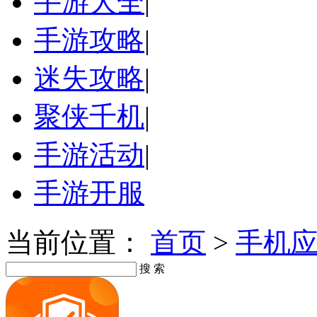
手游大全
|
手游攻略
|
迷失攻略
|
聚侠千机
|
手游活动
|
手游开服
当前位置：
首页
>
手机
搜 索