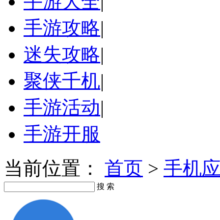
手游大全
|
手游攻略
|
迷失攻略
|
聚侠千机
|
手游活动
|
手游开服
当前位置：
首页
>
手机
搜 索