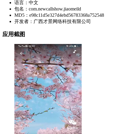
语言：中文
包名：com.newcallshow.jiaomeild
MD5：e98c11d5e327d4ebd56783368a752548
开发者：广西才景网络科技有限公司
应用截图