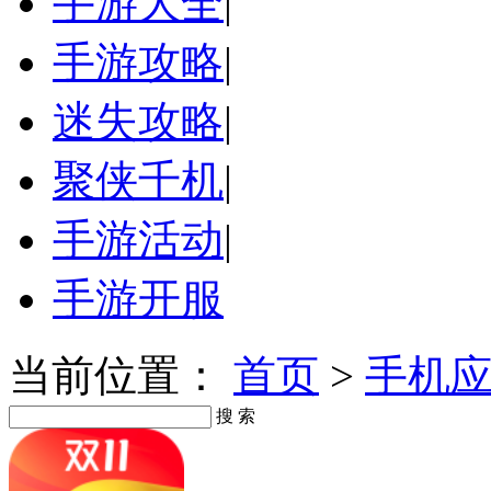
手游大全
|
手游攻略
|
迷失攻略
|
聚侠千机
|
手游活动
|
手游开服
当前位置：
首页
>
手机
搜 索