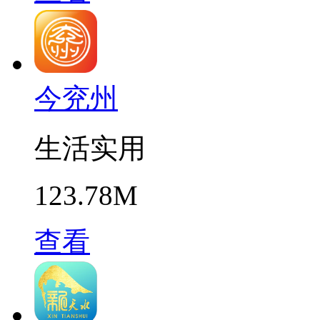
今兖州
生活实用
123.78M
查看