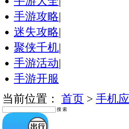
手游大全
|
手游攻略
|
迷失攻略
|
聚侠千机
|
手游活动
|
手游开服
当前位置：
首页
>
手机
搜 索