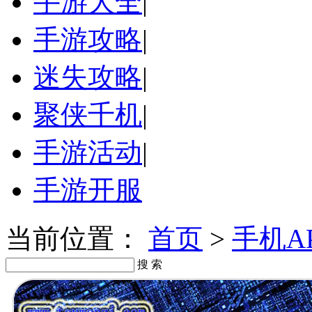
手游大全
|
手游攻略
|
迷失攻略
|
聚侠千机
|
手游活动
|
手游开服
当前位置：
首页
>
手机A
搜 索