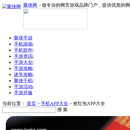
聚侠网
- 做专业的网页游戏品牌门户，提供优质的
聚侠手游
手机游戏
|
手机软件
|
手游资讯
|
手游大全
|
手游攻略
|
迷失攻略
|
聚侠千机
|
手游活动
|
手游开服
当前位置：
首页
>
手机APP大全
> 抢红包APP大全
搜 索