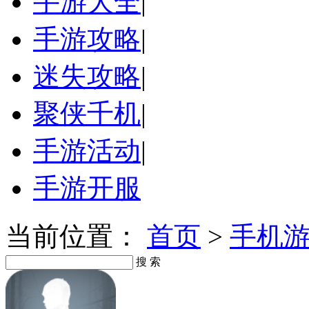
手游大全
|
手游攻略
|
迷失攻略
|
聚侠千机
|
手游活动
|
手游开服
当前位置：
首页
>
手机
搜 索