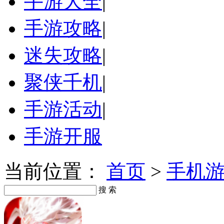
手游大全
|
手游攻略
|
迷失攻略
|
聚侠千机
|
手游活动
|
手游开服
当前位置：
首页
>
手机
搜 索