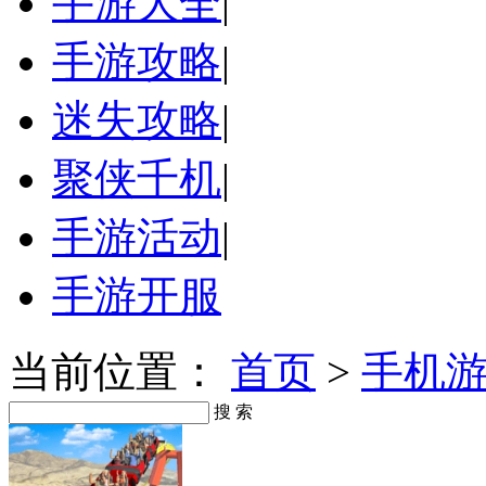
手游大全
|
手游攻略
|
迷失攻略
|
聚侠千机
|
手游活动
|
手游开服
当前位置：
首页
>
手机
搜 索