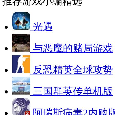
推荐游戏
小编精选
光遇
与恶魔的赌局游戏
反恐精英全球攻势
三国群英传单机版
阿瑞斯病毒2内购