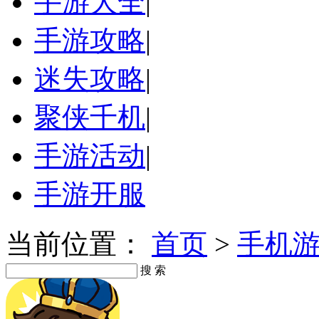
手游大全
|
手游攻略
|
迷失攻略
|
聚侠千机
|
手游活动
|
手游开服
当前位置：
首页
>
手机
搜 索