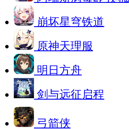
崩坏星穹铁道
原神天理服
明日方舟
剑与远征启程
弓箭侠