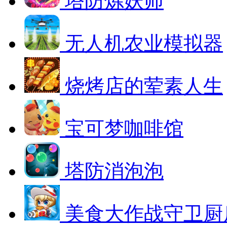
塔防炼妖师
无人机农业模拟器
烧烤店的荤素人生
宝可梦咖啡馆
塔防消泡泡
美食大作战守卫厨