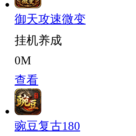
御天攻速微变
挂机养成
0M
查看
豌豆复古180