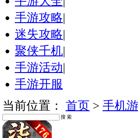
手游大全
|
手游攻略
|
迷失攻略
|
聚侠千机
|
手游活动
|
手游开服
当前位置：
首页
>
手机
搜 索