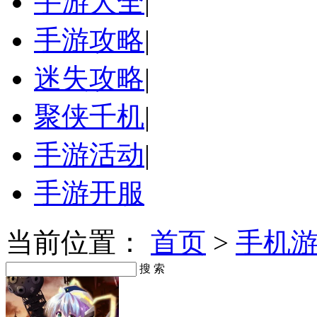
手游大全
|
手游攻略
|
迷失攻略
|
聚侠千机
|
手游活动
|
手游开服
当前位置：
首页
>
手机
搜 索