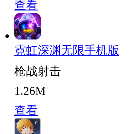
查看
霓虹深渊无限手机版
枪战射击
1.26M
查看