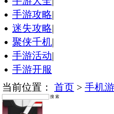
手游大全
|
手游攻略
|
迷失攻略
|
聚侠千机
|
手游活动
|
手游开服
当前位置：
首页
>
手机
搜 索