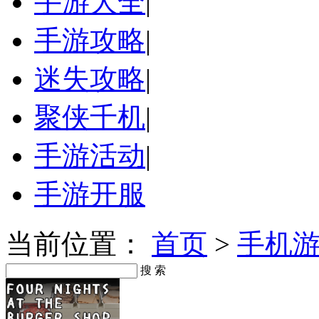
手游大全
|
手游攻略
|
迷失攻略
|
聚侠千机
|
手游活动
|
手游开服
当前位置：
首页
>
手机
搜 索