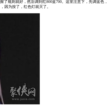
了规则就好，然后调到红800蓝700。这里注意下，先调蓝色，
T】，因为按了，红色灯就灭了。