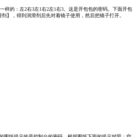
样的：左2右3左1右2左1右3。这是开包包的密码。下面开包
润滑剂】，得到润滑剂后先对着镜子使用，然后把镜子打开。
上的图纸提示的是控制台的密码，根据图纸下面的提示对照：空