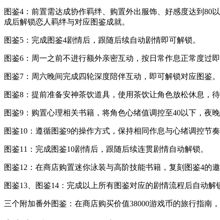
图鉴4：前置需达成协作羁绊、购置外出服饰、好感度达到80
成后解锁恋人羁绊与对应图鉴成就。
图鉴5：完成图鉴4剧情后，跟随后续自动剧情即可解锁。
图鉴6：周一之前不进行额外亲密互动，按日常作息正常度过
图鉴7：周六晚间完成四轮深度陪伴互动，即可解锁对应图鉴。
图鉴8：提前准备安神茶饮道具，使用茶饮让角色放松休息，
图鉴9：购置心理相关书籍，将角色心绪值调控至40以下，夜
图鉴10：遵循图鉴9的操作方式，保持相同作息与心绪调控节
图鉴11：完成图鉴10剧情后，跟随后续连贯剧情自动解锁。
图鉴12：在商店购置迷你泳装与高阶技能书籍，复刻图鉴4的
图鉴13、图鉴14：完成以上所有图鉴对应的剧情流程后自动解
三个附加番外图鉴：在商店购买价值38000游戏币的旅行指