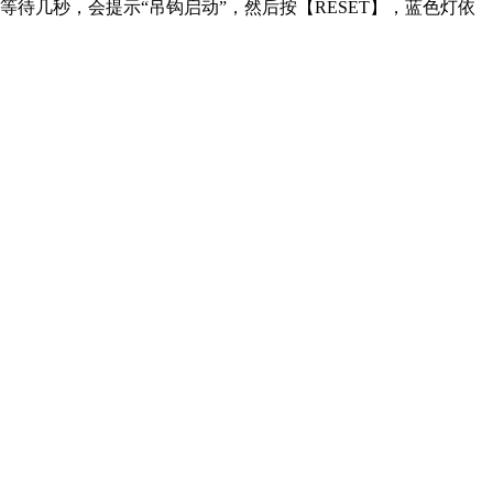
等待几秒，会提示“吊钩启动”，然后按【RESET】，蓝色灯依