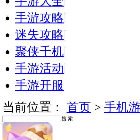
手游大全
|
手游攻略
|
迷失攻略
|
聚侠千机
|
手游活动
|
手游开服
当前位置：
首页
>
手机
搜 索