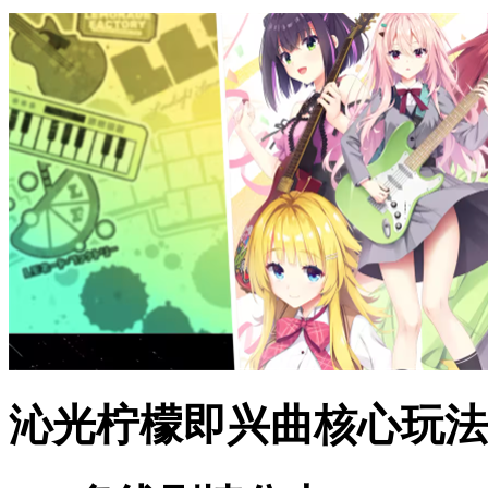
沁光柠檬即兴曲核心玩法