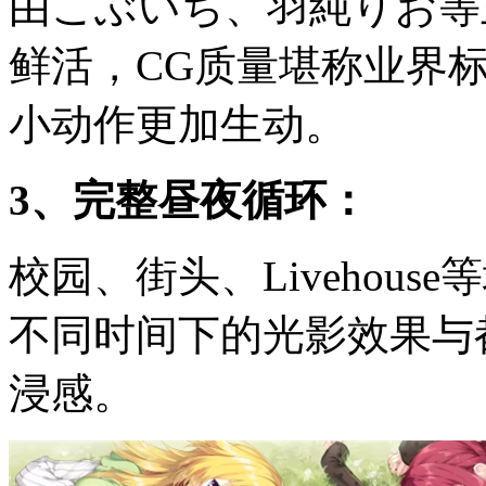
由こぶいち、羽純りお等
鲜活，CG质量堪称业界
小动作更加生动。
3、完整昼夜循环：
校园、街头、Livehou
不同时间下的光影效果与
浸感。