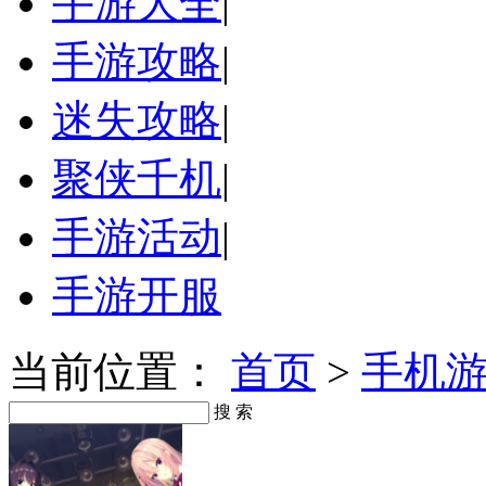
手游大全
|
手游攻略
|
迷失攻略
|
聚侠千机
|
手游活动
|
手游开服
当前位置：
首页
>
手机
搜 索