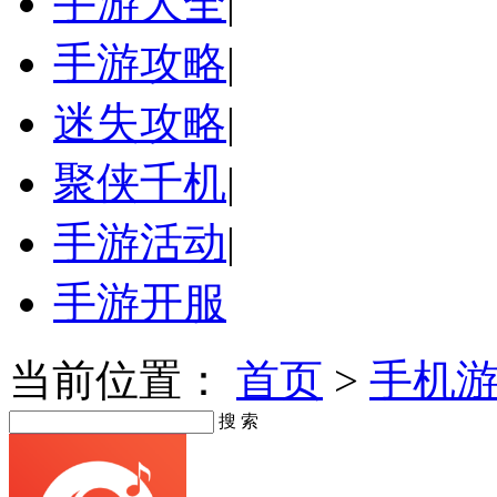
手游大全
|
手游攻略
|
迷失攻略
|
聚侠千机
|
手游活动
|
手游开服
当前位置：
首页
>
手机
搜 索