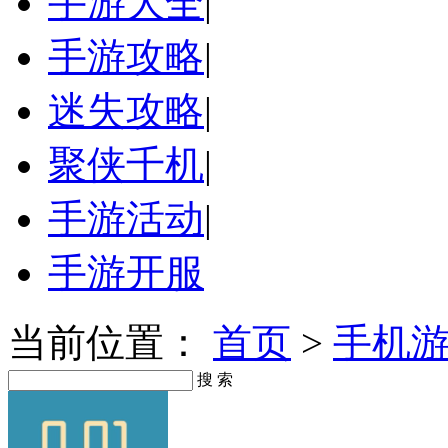
手游大全
|
手游攻略
|
迷失攻略
|
聚侠千机
|
手游活动
|
手游开服
当前位置：
首页
>
手机
搜 索