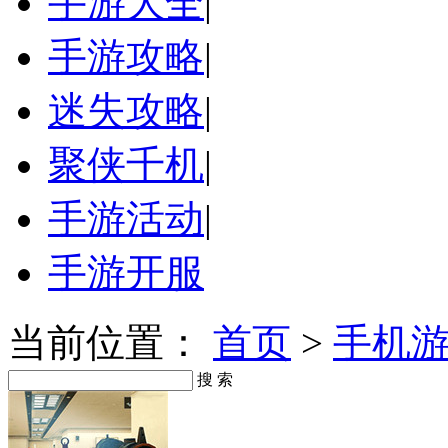
手游大全
|
手游攻略
|
迷失攻略
|
聚侠千机
|
手游活动
|
手游开服
当前位置：
首页
>
手机
搜 索