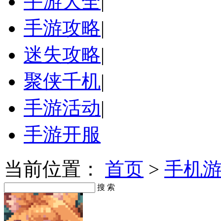
手游大全
|
手游攻略
|
迷失攻略
|
聚侠千机
|
手游活动
|
手游开服
当前位置：
首页
>
手机
搜 索