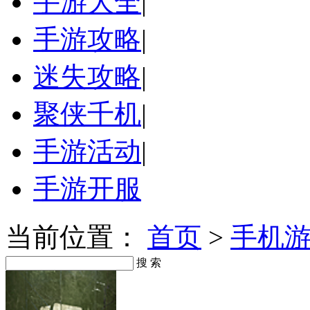
手游大全
|
手游攻略
|
迷失攻略
|
聚侠千机
|
手游活动
|
手游开服
当前位置：
首页
>
手机
搜 索