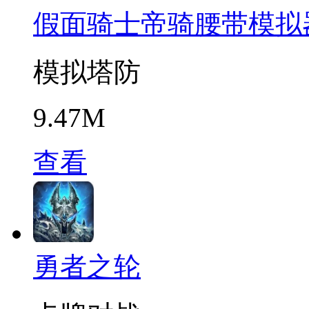
假面骑士帝骑腰带模拟
模拟塔防
9.47M
查看
勇者之轮