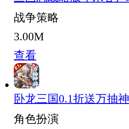
战争策略
3.00M
查看
卧龙三国0.1折送万抽
角色扮演