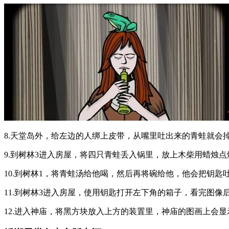
8.天堂岛外，给左边的人绑上皮带，从嘴里吐出来的青蛙就会
9.到树林3进入房屋，将四只青蛙丢入锅里，放上木柴用蜡烛
10.到树林1，将青蛙汤给他喝，然后再将碗给他，他会把钥匙
11.到树林3进入房屋，使用钥匙打开左下角的箱子，看完图像
12.进入神庙，将黑方块放入上方的装置里，神庙的图画上会