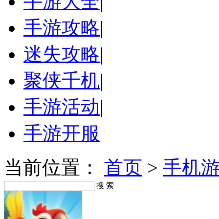
手游大全
|
手游攻略
|
迷失攻略
|
聚侠千机
|
手游活动
|
手游开服
当前位置：
首页
>
手机
搜 索