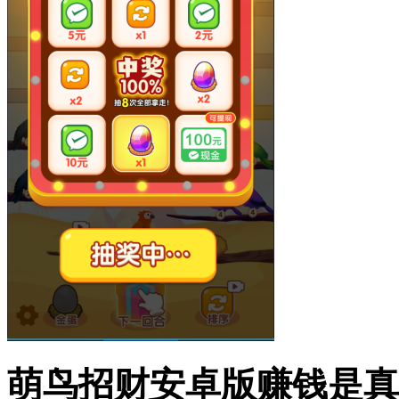
萌鸟招财安卓版赚钱是真