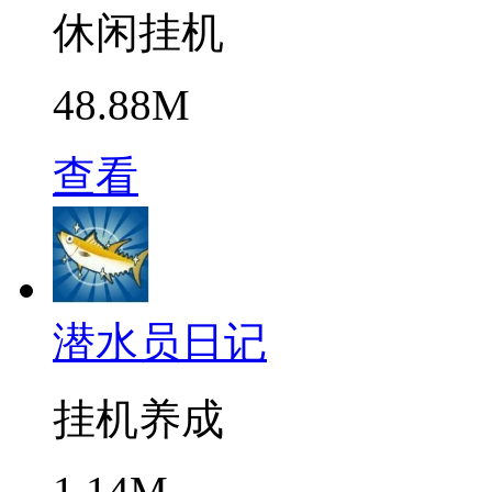
休闲挂机
48.88M
查看
潜水员日记
挂机养成
1.14M