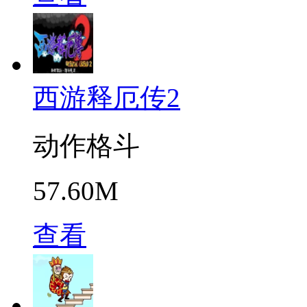
西游释厄传2
动作格斗
57.60M
查看