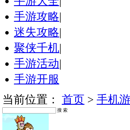
手游大全
|
手游攻略
|
迷失攻略
|
聚侠千机
|
手游活动
|
手游开服
当前位置：
首页
>
手机
搜 索