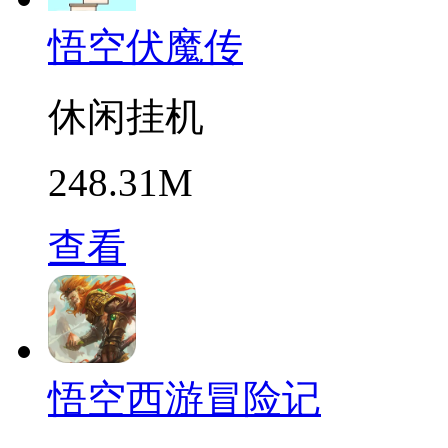
悟空伏魔传
休闲挂机
248.31M
查看
悟空西游冒险记