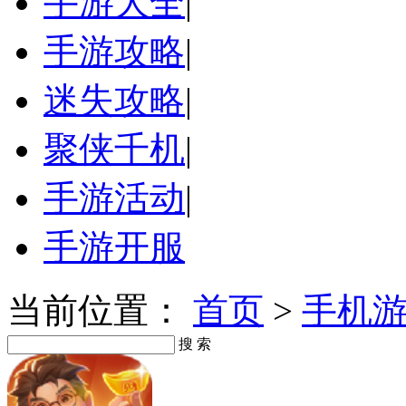
手游大全
|
手游攻略
|
迷失攻略
|
聚侠千机
|
手游活动
|
手游开服
当前位置：
首页
>
手机
搜 索