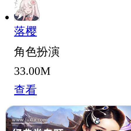
落樱
角色扮演
33.00M
查看