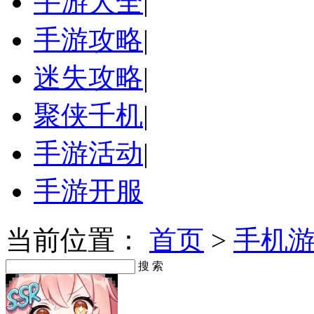
手游大全
|
手游攻略
|
迷失攻略
|
聚侠千机
|
手游活动
|
手游开服
当前位置：
首页
>
手机
搜 索