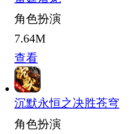
角色扮演
7.64M
查看
沉默永恒之决胜苍穹
角色扮演