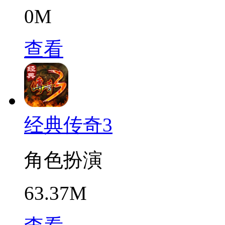
0M
查看
经典传奇3
角色扮演
63.37M