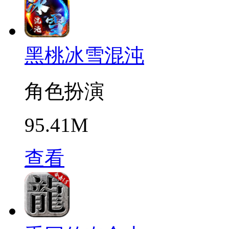
黑桃冰雪混沌
角色扮演
95.41M
查看