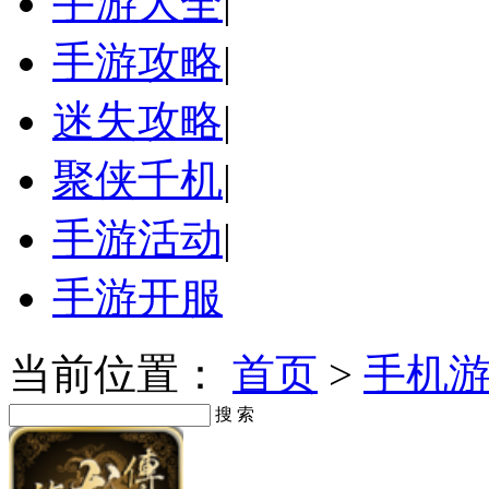
手游大全
|
手游攻略
|
迷失攻略
|
聚侠千机
|
手游活动
|
手游开服
当前位置：
首页
>
手机
搜 索