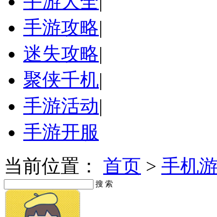
手游大全
|
手游攻略
|
迷失攻略
|
聚侠千机
|
手游活动
|
手游开服
当前位置：
首页
>
手机
搜 索