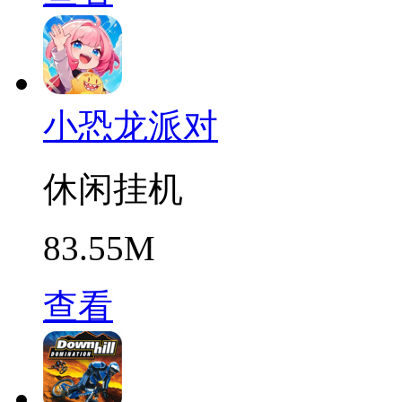
小恐龙派对
休闲挂机
83.55M
查看