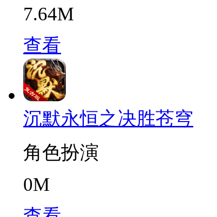
7.64M
查看
沉默永恒之决胜苍穹
角色扮演
0M
查看