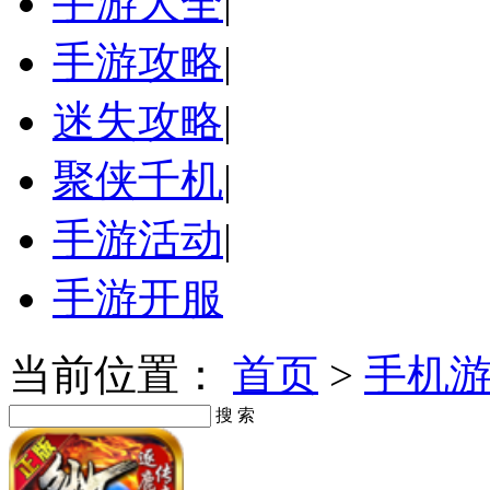
手游大全
|
手游攻略
|
迷失攻略
|
聚侠千机
|
手游活动
|
手游开服
当前位置：
首页
>
手机
搜 索