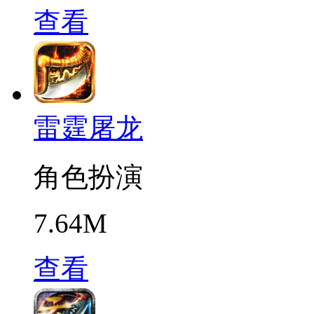
查看
雷霆屠龙
角色扮演
7.64M
查看