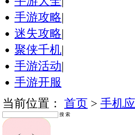
手游大全
|
手游攻略
|
迷失攻略
|
聚侠千机
|
手游活动
|
手游开服
当前位置：
首页
>
手机
搜 索