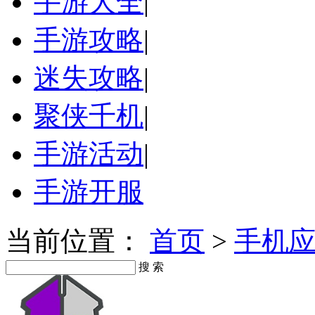
手游大全
|
手游攻略
|
迷失攻略
|
聚侠千机
|
手游活动
|
手游开服
当前位置：
首页
>
手机
搜 索