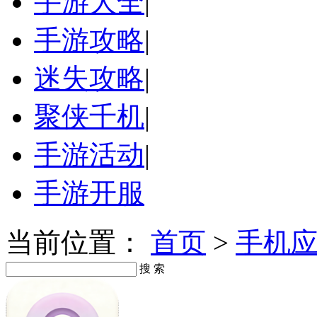
手游大全
|
手游攻略
|
迷失攻略
|
聚侠千机
|
手游活动
|
手游开服
当前位置：
首页
>
手机
搜 索