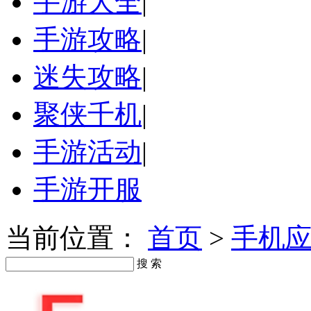
手游大全
|
手游攻略
|
迷失攻略
|
聚侠千机
|
手游活动
|
手游开服
当前位置：
首页
>
手机
搜 索