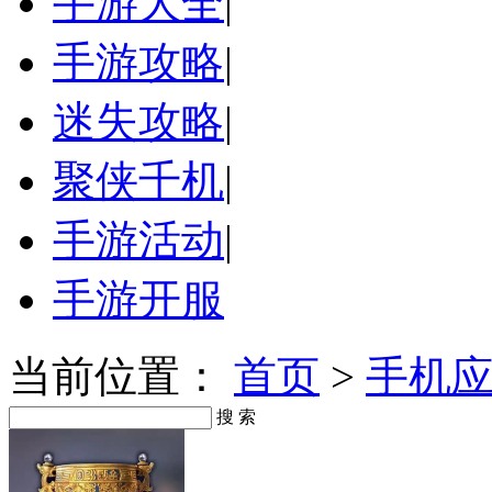
手游大全
|
手游攻略
|
迷失攻略
|
聚侠千机
|
手游活动
|
手游开服
当前位置：
首页
>
手机
搜 索