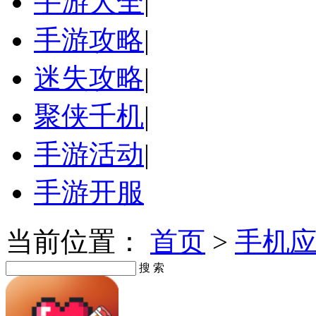
手游大全
|
手游攻略
|
迷失攻略
|
聚侠千机
|
手游活动
|
手游开服
当前位置：
首页
>
手机
搜 索